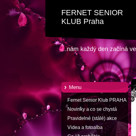
FERNET SENIOR
KLUB Praha
...nám každý den začíná ve
Menu
Fernet Senior Klub PRAHA
Novinky a co se chystá
Pravidelné (stálé) akce
Videa a fotoalba