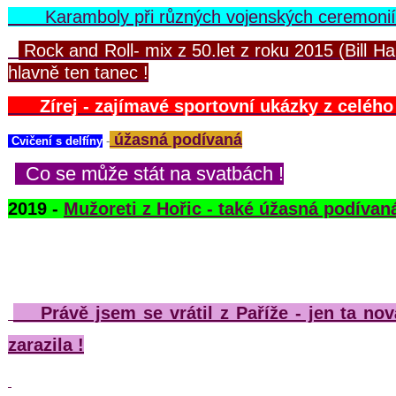
Karamboly při různých vojenských ceremoniích
Rock and Roll- mix z 50.let z roku 2015 (Bill Hale
hlavně ten tanec !
Zírej - zajímavé sportovní ukázky z celého 
úžasná podívaná
Cvičení s delfíny
-
Co se může stát na svatbách !
2019 -
Mužoreti z Hořic - také úžasná podívaná
Právě jsem se vrátil z Paříže - jen ta no
zarazila !