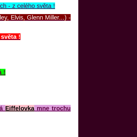
 - z celého světa !
y, Elvis, Glenn Miller...) -
světa !
 !
vá
Eiffelovka
mne trochu