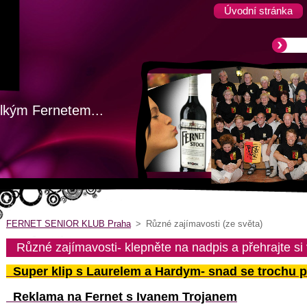
Úvodní stránka
lkým Fernetem...
FERNET SENIOR KLUB Praha
>
Různé zajímavosti (ze světa)
Různé zajímavosti- klepněte na nadpis a přehrajte si 
Super klip s Laurelem a Hardym- snad se trochu p
Reklama na Fernet s Ivanem Trojanem