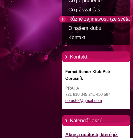
Co již proběhlo
Co již vzal čas
Různé zajímavosti (ze světa)
O našem klubu
Kontakt
Kontakt
Fernet Senior Klub Petr
Obrusník
PRAHA
721 910 345 241 430 587
obrus62@
gmail.co
m
Kalendář akcí
Akce a události, které již