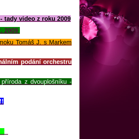
- tady video z roku 2009
r. 2009
 moku Tomáš J. s Markem
lním podání orchestru
íroda z dvouplošníku -
!!
5)