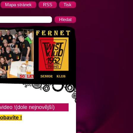
Mapa stránek
RSS
Tisk
video !(dole nejnovější)
obavíte !