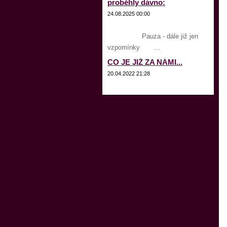
proběhly dávno:
24.08.2025 00:00
Pauza - dále již jen
vzpomínky ...
CO JE JIŽ ZA NÁMI...
20.04.2022 21:28