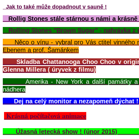
Jak to také může dopadnout v sauně !
Rollig Stones stále stárnou s námi a krásně 
Rolling Stones "Brown Sugar" - nahrávka z 
Něco o vínu - vybral pro Vás ctitel vinného
Ebenem a prof. Šamánkem
Skladba Chattanooga Choo Choo v originá
Glenna Millera ( úryvek z filmu
)
Amerika - New York a další památky a př
nádhera
Dej na celý monitor a nezapomeň dýchat !
Krásná počítačová animace
Úžasná letecká show ! (únor 201