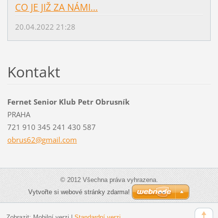
CO JE JIŽ ZA NÁMI...
20.04.2022 21:28
Kontakt
Fernet Senior Klub Petr Obrusník
PRAHA
721 910 345 241 430 587
obrus62@
gmail.co
m
© 2012 Všechna práva vyhrazena.
Vytvořte si webové stránky zdarma!
Zobrazit:
Mobilní verzi
|
Standardní verzi