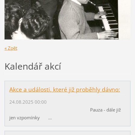
« Zpět
Kalendář akcí
Akce a události, které již proběhly dávno:
24.08.2025 00:00
Pauza - dále již
jen vzpomínky ...