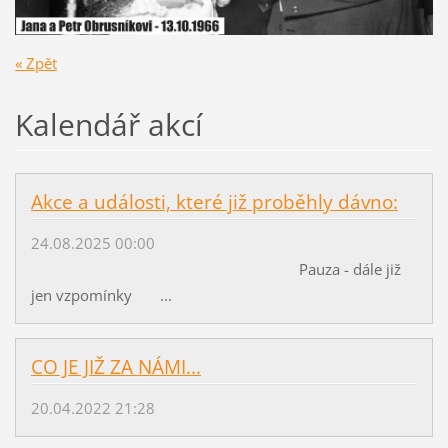
« Zpět
Kalendář akcí
Akce a události, které již proběhly dávno:
24.08.2025 00:00
Pauza - dále již
jen vzpomínky ...
CO JE JIŽ ZA NÁMI...
20.04.2022 21:28